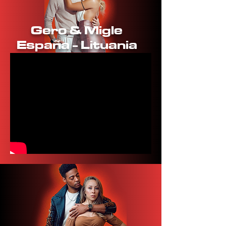
Gero & Migle
España - Lituania